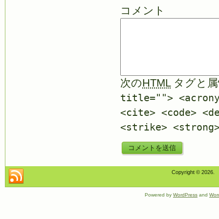
コメント
次の
HTML
タグと属
title=""> <acron
<cite> <code> <d
<strike> <strong
Copyright © 2026
Powered by
WordPress
and
Wor