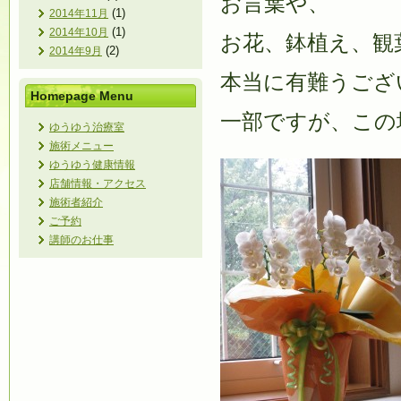
お言葉や、
(1)
2014年11月
(1)
2014年10月
お花、鉢植え、観
(2)
2014年9月
本当に有難うござ
Homepage Menu
一部ですが、この
ゆうゆう治療室
施術メニュー
ゆうゆう健康情報
店舗情報・アクセス
施術者紹介
ご予約
講師のお仕事