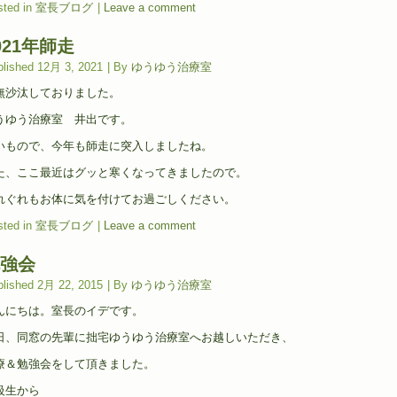
ted in
室長ブログ
|
Leave a comment
021年師走
lished
12月 3, 2021
|
By
ゆうゆう治療室
無沙汰しておりました。
うゆう治療室 井出です。
いもので、今年も師走に突入しましたね。
た、ここ最近はグッと寒くなってきましたので。
れぐれもお体に気を付けてお過ごしください。
ted in
室長ブログ
|
Leave a comment
強会
lished
2月 22, 2015
|
By
ゆうゆう治療室
んにちは。室長のイデです。
日、同窓の先輩に拙宅ゆうゆう治療室へお越しいただき、
療＆勉強会をして頂きました。
級生から