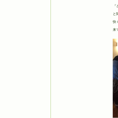
『
と
快
来