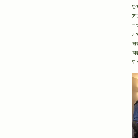
患
ア
コ
と
開
間
早