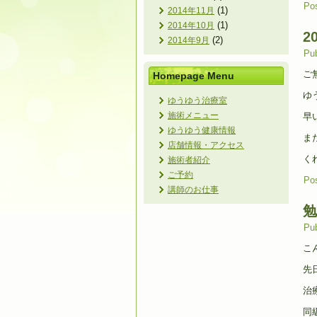
Pos
(1)
2014年11月
(1)
2014年10月
2
(2)
2014年9月
Pub
ご
Homepage Menu
ゆ
ゆうゆう治療室
施術メニュー
早
ゆうゆう健康情報
ま
店舗情報・アクセス
く
施術者紹介
ご予約
Pos
講師のお仕事
勉
Pub
こ
先
治
同