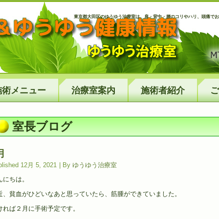
東京都大田区のゆうゆう治療室は、肩・背中・腰のコリやハリ、頭痛でお
施術メニュー
治療室案内
施術者紹介
ご
室長ブログ
月
lished
12月 5, 2021
|
By
ゆうゆう治療室
んにちは。
近、貧血がひどいなあと思っていたら、筋腫ができていました。
ければ２月に手術予定です。