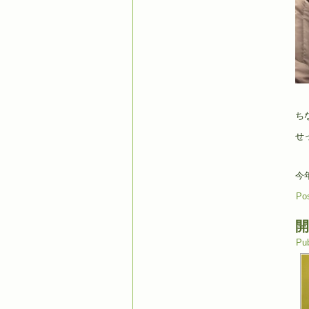
ち
せ
今
Pos
開
Pub