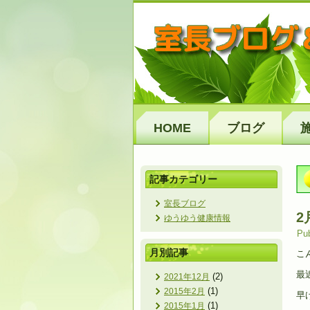
HOME
ブログ
記事カテゴリー
室長ブログ
2
ゆうゆう健康情報
Pub
月別記事
こ
最
(2)
2021年12月
(1)
2015年2月
早
(1)
2015年1月