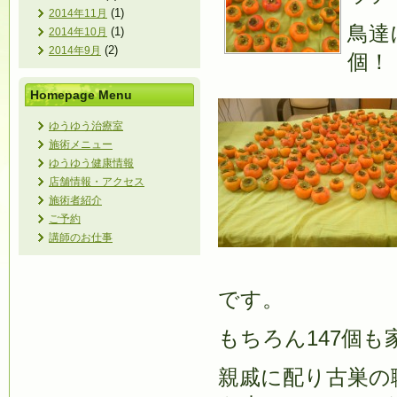
(1)
2014年11月
鳥達
(1)
2014年10月
(2)
2014年9月
個！
Homepage Menu
ゆうゆう治療室
施術メニュー
ゆうゆう健康情報
店舗情報・アクセス
施術者紹介
ご予約
講師のお仕事
です。
もちろん147個
親戚に配り古巣の