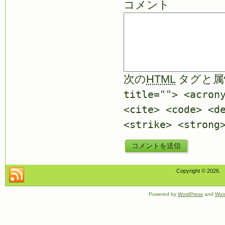
コメント
次の
HTML
タグと属
title=""> <acron
<cite> <code> <d
<strike> <strong
Copyright © 2026
Powered by
WordPress
and
Wor